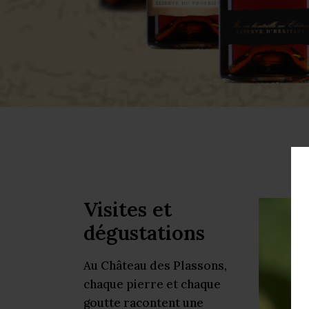
Visites et
dégustations
Au Château des Plassons,
chaque pierre et chaque
goutte racontent une