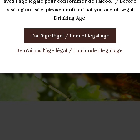
avez l'âge légale pour consommer de l'alcool. / Before
visiting our site, please confirm that you are of Legal
Drinking Age.
J'ai l'âge légal / I am of legal age
Je n'ai pas l'âge légal / I am under legal age