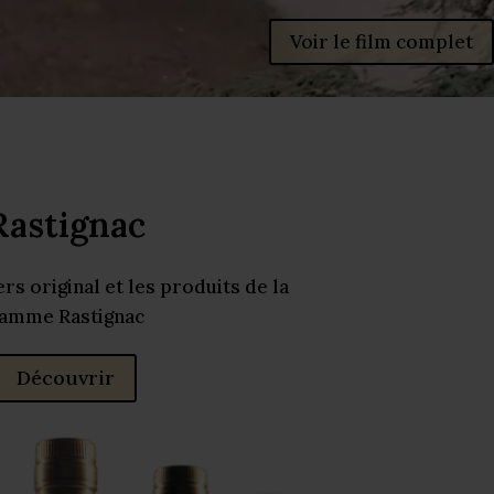
Voir le film complet
Rastignac
rs original et les produits de la
amme Rastignac
Découvrir