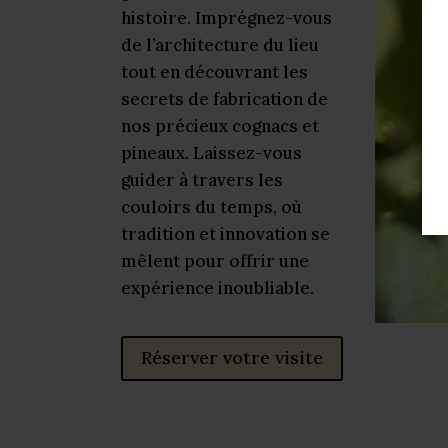
histoire. Imprégnez-vous
de l’architecture du lieu
tout en découvrant les
secrets de fabrication de
nos précieux cognacs et
pineaux. Laissez-vous
guider à travers les
couloirs du temps, où
tradition et innovation se
mêlent pour offrir une
expérience inoubliable.
Réserver votre visite