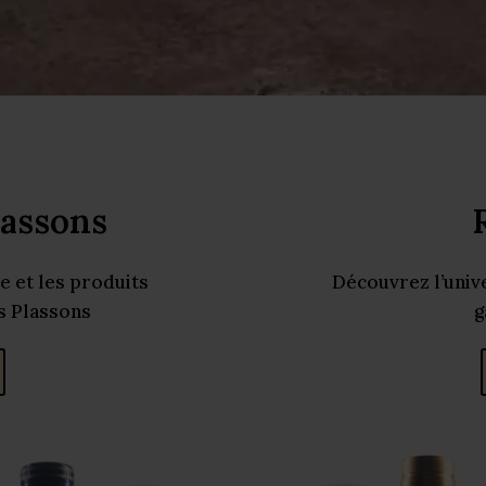
lassons
e et les produits
Découvrez l’unive
s Plassons
g