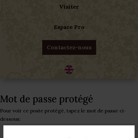
Visiter
Espace Pro
Contactez-nous
Mot de passe protégé
Pour voir ce poste protégé, tapez le mot de passe ci-
dessous: