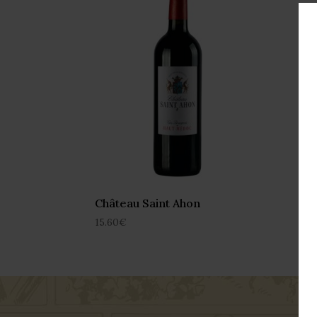
Château Saint Ahon
15.60
€