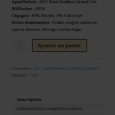
Appellation :
AOC Saint Emilion Grand Cru
Millésime :
2020
Cépages :
91% Merlot, 9% Cabernet
Notes dominantes :
Fruits rouges maturés,
épices douces, élevage en barrique
quantité
Ajouter au panier
de
Château
Cantenac
Catégories :
AOC Saint Emilion Grand Cru
,
Rouge
Sélection
Étiquette :
75cl
Madame
Description
Informations complémentaires