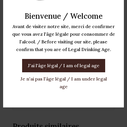
dégustée à sa juste température,
entre 16 et 18°C, et gagnerait à être
Bienvenue / Welcome
servie en carafe pour une meilleure
Avant de visiter notre site, merci de confirmer
expression de ses arômes. Elle
que vous avez l'âge légale pour consommer de
présente également un potentiel de
l'alcool. / Before visiting our site, please
garde qui permettra au vin d’évoluer
confirm that you are of Legal Drinking Age.
et de gagner en complexité.
Élevage :
12 mois en barriques, avec
J'ai l'âge légal / I am of legal age
une production échelonnée sur 18
mois
Je n'ai pas l'âge légal / I am under legal
age
Certification :
Domaine HVE3 (Haute
Valeur Environnementale)
Produits similaires