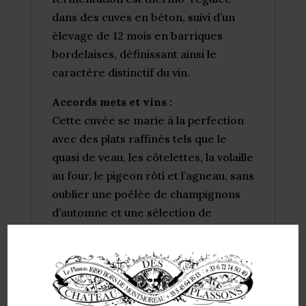
dans des cuves en béton, suivi d’un
élevage de 12 mois en barriques
bordelaises, définissant ainsi le
caractère distinctif du vin.
Accords mets et vins :
Cette cuvée se marie à la perfection
avec des plats raffinés tels que le
quasi de veau, les côtelettes, la volaille
au four, le pigeon rôti et l’agneau, sans
oublier une poêlée de champignons
d’automne et une sélection de
fromages tels que le Cantal, le Salers,
le Saint-Nectaire ou le Brie de Meaux.
Conseils de conservation :
La Sélection Madame est prête à être