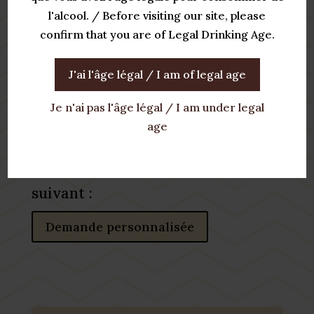
l'alcool. / Before visiting our site, please
confirm that you are of Legal Drinking Age.
Envoyer
J'ai l'âge légal / I am of legal age
Pour toute demande personnalisée
Je n'ai pas l'âge légal / I am under legal
(événement d’entreprise,
age
événement associatif, mariage…)
merci de nous contacter via le lien
suivant :
Demande personnalisée