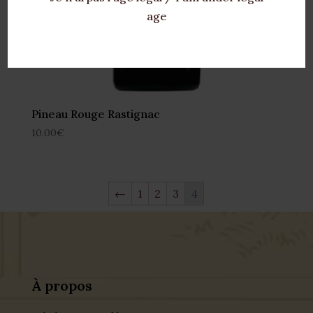
age
Pineau Rouge Rastignac
10.00
€
←
1
2
3
4
À propos