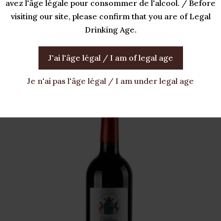
avez l'âge légale pour consommer de l'alcool. / Before
aromatique, il est recommandé de le conserver dans un endro
visiting our site, please confirm that you are of Legal
Drinking Age.
d’aventure du Pineau Rastignac édition Bande Dessinée.
J'ai l'âge légal / I am of legal age
Je n'ai pas l'âge légal / I am under legal age