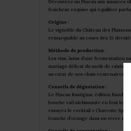
Découvrez un Pineau aux nuances vibra
fraîcheur exquise qui équilibre parf
Origine
:
Le vignoble du Château des Plassons
remarquable au cours des 15 dernière
Méthode de production
:
Les vins, issus d’une fermentation na
mariage délicat du moût de raisin et
au cœur de nos chais centenaires.
Conseils de dégustation
:
Le Pineau Rastignac édition Bande De
bouche rafraîchissante en font le 
essayez le cocktail « Charente Sprit
tranche d’orange dans un verre rempl
Conseils de conservation
: