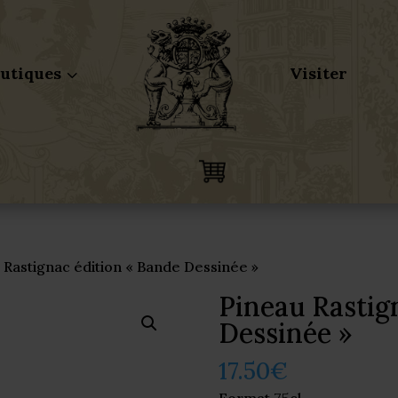
utiques
Visiter
3
 Rastignac édition « Bande Dessinée »
Pineau Rastig
Dessinée »
17.50
€