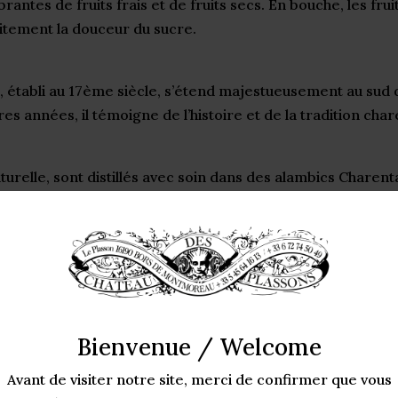
ntes de fruits frais et de fruits secs. En bouche, les fru
aitement la douceur du sucre.
, établi au 17ème siècle, s’étend majestueusement au sud
s années, il témoigne de l’histoire et de la tradition char
turelle, sont distillés avec soin dans des alambics Charent
 de l’eau-de-vie de Cognac, le Pineau repose paisiblement
ssinée se déguste idéalement frais, à une température d’e
compagnon parfait pour un moment de détente. Pour une ex
z » : mélangez 60 ml de Pineau Rastignac édition Bande De
Bienvenue / Welcome
i de glaçons. Une boisson rafraîchissante et légère, parfa
Avant de visiter notre site, merci de confirmer que vous