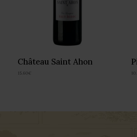
Château Saint Ahon
P
15.60
€
10