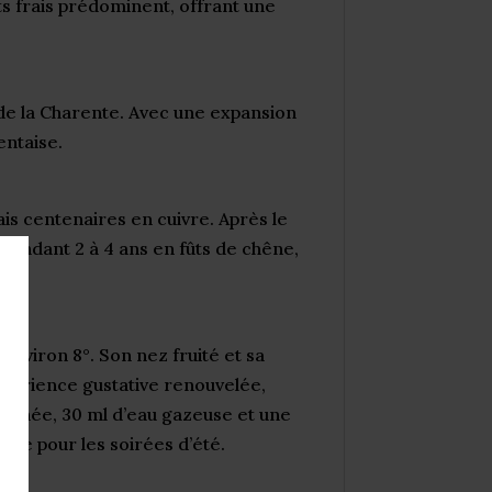
its frais prédominent, offrant une
 de la Charente. Avec une expansion
entaise.
ais centenaires en cuivre. Après le
 pendant 2 à 4 ans en fûts de chêne,
nviron 8°. Son nez fruité et sa
périence gustative renouvelée,
ssinée, 30 ml d’eau gazeuse et une
ite pour les soirées d’été.