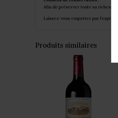
Afin de préserver toute sa richesse 
Laissez-vous emporter par l’esprit 
Produits similaires