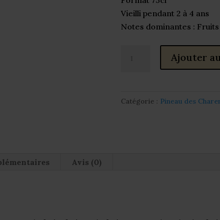
Format 75cl
Vieilli pendant 2 à 4 ans
Notes dominantes : Fruits 
quantité
Ajouter au
de
Pineau
Rastignac
Catégorie :
Pineau des Chare
édition
"Bande
Dessinée"
plémentaires
Avis (0)